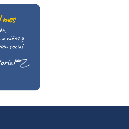
l mes
ón,
 a niños y
ión social
oria!